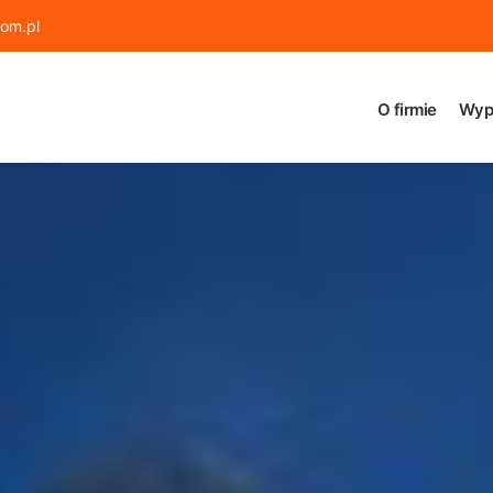
om.pl
O firmie
Wyp