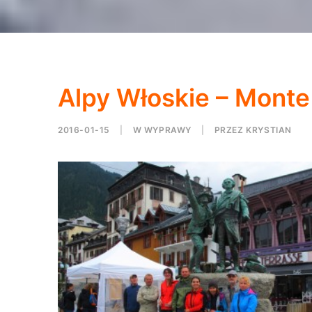
Alpy Włoskie – Monte 
2016-01-15
|
W
WYPRAWY
|
PRZEZ
KRYSTIAN