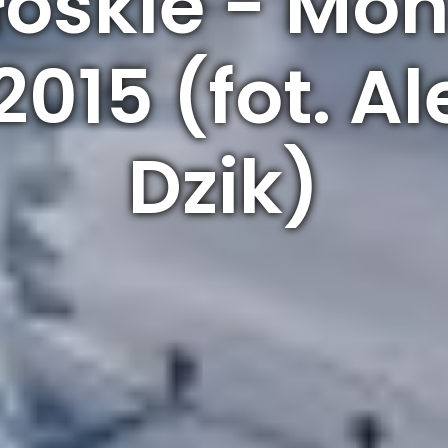
łoskie - Mon
2015 (fot. 
Dzik)