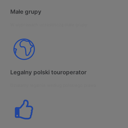
Małe grupy
W wyprawach uczestniczą małe grupy
Legalny polski touroperator
Działamy legalnie według polskiego prawa