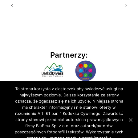
Partnerzy:
Ta strona korzysta z ciasteczek aby świadczyć usługi na
najwyższym poziomie. Dalsze korzystanie ze strony
oznacza, że zgadzasz się na ich użycie. Niniejsza strona
ma charakter informacyjny i nie stanowi oferty w
rozumieniu Art. 61 par. 1 Kodeksu Cywilnego. Zawartość
© 2020 BluEmu sp. z o.o. Wszelkie prawa zastrzeżone
strony stanowi przedmiot autorskich praw majątkowych
firmy BluEmu Sp. z o.o. oraz autorek/autorów
poszczególnych fotografii i tekstów. Wykorzystanie tych