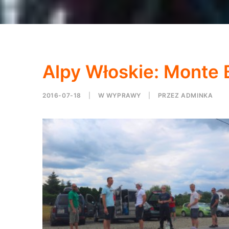
Alpy Włoskie: Monte B
2016-07-18
|
W
WYPRAWY
|
PRZEZ
ADMINKA