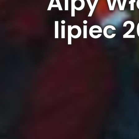
Alpy Wł
lipiec 