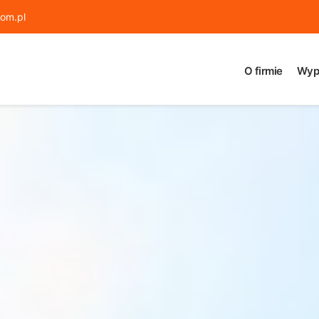
om.pl
O firmie
Wyp