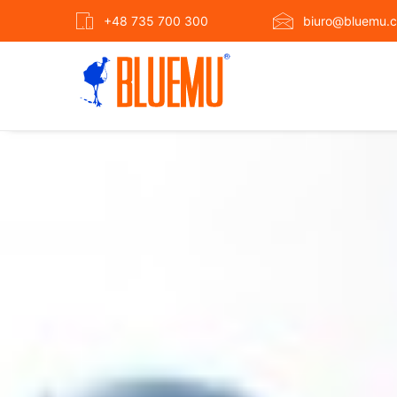
+48 735 700 300
biuro@bluemu.c