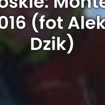
oskie: Mont
2016 (fot Al
Dzik)