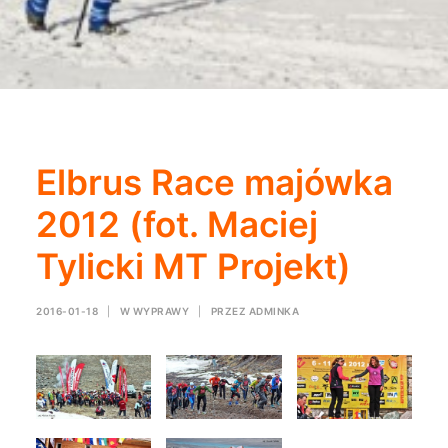
Elbrus Race majówka
2012 (fot. Maciej
Tylicki MT Projekt)
2016-01-18
|
W
WYPRAWY
|
PRZEZ
ADMINKA