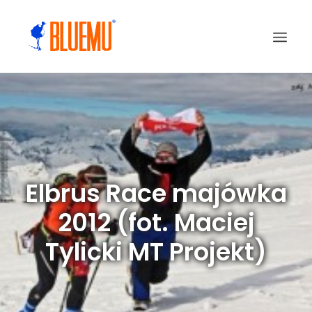
Elbrus Race majówka
2012 (fot. Maciej
Tylicki MT Projekt)