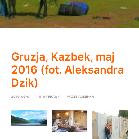
Gruzja, Kazbek, maj
2016 (fot. Aleksandra
Dzik)
2016-06-04
|
W
WYPRAWY
|
PRZEZ
ADMINKA