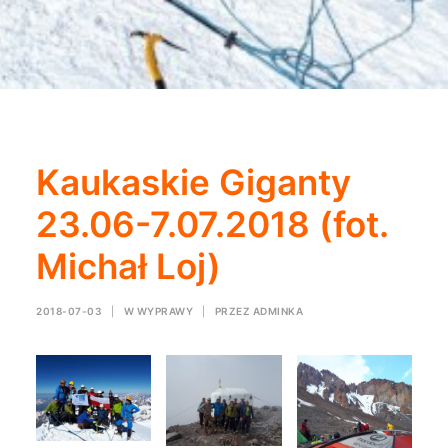
Kaukaskie Giganty
23.06-7.07.2018 (fot.
Michał Loj)
2018-07-03
|
W
WYPRAWY
|
PRZEZ
ADMINKA