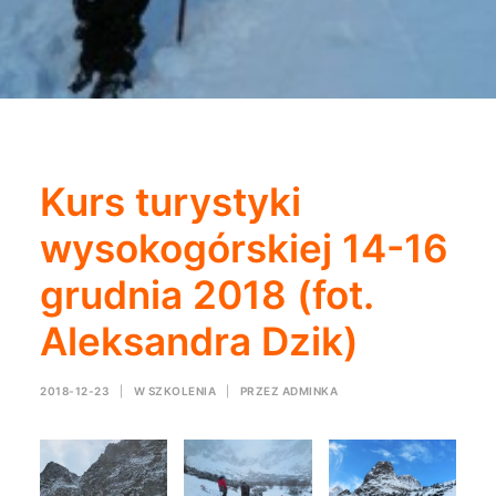
Kurs turystyki
wysokogórskiej 14-16
grudnia 2018 (fot.
Aleksandra Dzik)
2018-12-23
|
W
SZKOLENIA
|
PRZEZ
ADMINKA