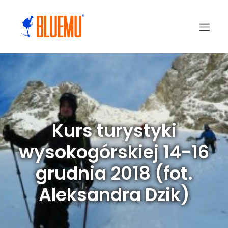
Kurs turystyki
wysokogórskiej 14-16
grudnia 2018 (fot.
Aleksandra Dzik)