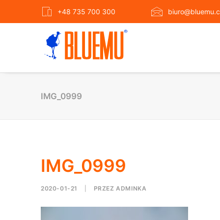
+48 735 700 300
biuro@bluemu.c
IMG_0999
IMG_0999
2020-01-21
|
PRZEZ
ADMINKA