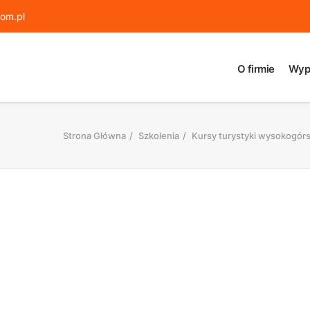
om.pl
O firmie
Wyp
Strona Główna
Szkolenia
Kursy turystyki wysokogórsk