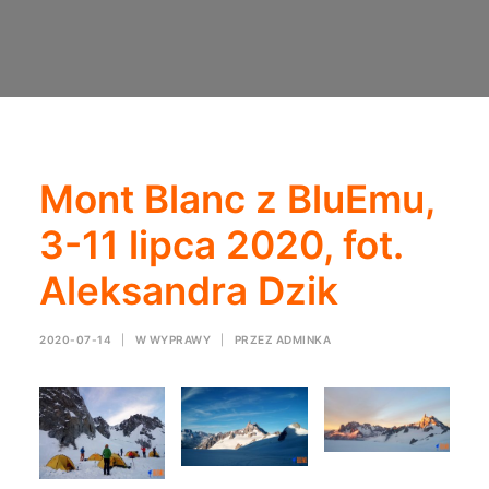
Mont Blanc z BluEmu,
3-11 lipca 2020, fot.
Aleksandra Dzik
2020-07-14
|
W
WYPRAWY
|
PRZEZ
ADMINKA