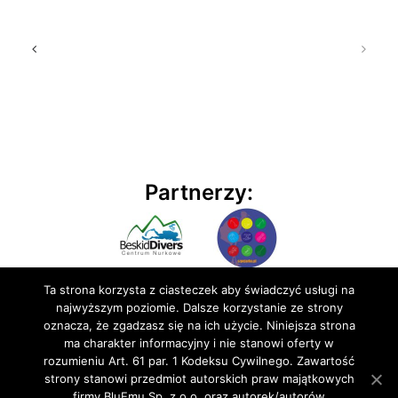
Partnerzy:
Ta strona korzysta z ciasteczek aby świadczyć usługi na
najwyższym poziomie. Dalsze korzystanie ze strony
oznacza, że zgadzasz się na ich użycie. Niniejsza strona
ma charakter informacyjny i nie stanowi oferty w
rozumieniu Art. 61 par. 1 Kodeksu Cywilnego. Zawartość
© 2020 BluEmu sp. z o.o. Wszelkie prawa zastrzeżone
strony stanowi przedmiot autorskich praw majątkowych
firmy BluEmu Sp. z o.o. oraz autorek/autorów