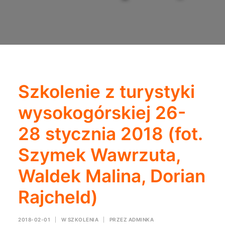
Szkolenie z turystyki
wysokogórskiej 26-
28 stycznia 2018 (fot.
Szymek Wawrzuta,
Waldek Malina, Dorian
Rajcheld)
2018-02-01
|
W
SZKOLENIA
|
PRZEZ
ADMINKA