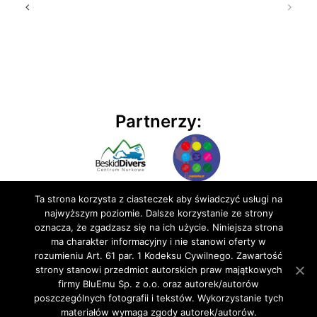
Partnerzy:
Ta strona korzysta z ciasteczek aby świadczyć usługi na
najwyższym poziomie. Dalsze korzystanie ze strony
oznacza, że zgadzasz się na ich użycie. Niniejsza strona
ma charakter informacyjny i nie stanowi oferty w
rozumieniu Art. 61 par. 1 Kodeksu Cywilnego. Zawartość
© 2020 BluEmu sp. z o.o. Wszelkie prawa zastrzeżone
strony stanowi przedmiot autorskich praw majątkowych
firmy BluEmu Sp. z o.o. oraz autorek/autorów
poszczególnych fotografii i tekstów. Wykorzystanie tych
materiałów wymaga zgody autorek/autorów.