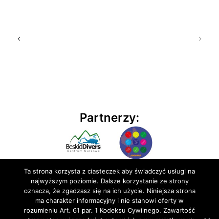
Partnerzy:
Ta strona korzysta z ciasteczek aby świadczyć usługi na
najwyższym poziomie. Dalsze korzystanie ze strony
oznacza, że zgadzasz się na ich użycie. Niniejsza strona
ma charakter informacyjny i nie stanowi oferty w
rozumieniu Art. 61 par. 1 Kodeksu Cywilnego. Zawartość
© 2020 BluEmu sp. z o.o. Wszelkie prawa zastrzeżone