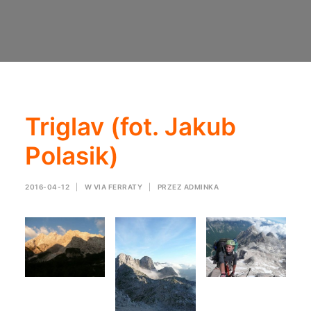
Triglav (fot. Jakub
Polasik)
2016-04-12
|
W
VIA FERRATY
|
PRZEZ
ADMINKA