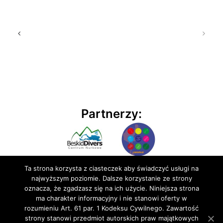
Partnerzy:
Ta strona korzysta z ciasteczek aby świadczyć usługi na
najwyższym poziomie. Dalsze korzystanie ze strony
oznacza, że zgadzasz się na ich użycie. Niniejsza strona
ma charakter informacyjny i nie stanowi oferty w
rozumieniu Art. 61 par. 1 Kodeksu Cywilnego. Zawartość
© 2020 BluEmu sp. z o.o. Wszelkie prawa zastrzeżone
strony stanowi przedmiot autorskich praw majątkowych